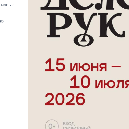
 навык.
ею