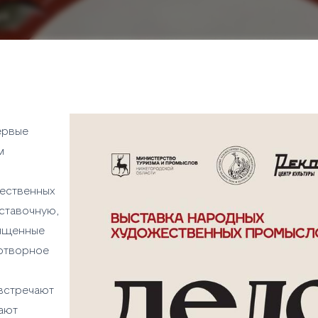
ервые
м
ественных
ставочную,
вященные
котворное
встречают
ают