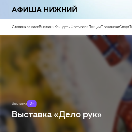
АФИША НИЖНИЙ
Столица закатов
Выставки
Концерты
Фестивали
Лекции
Праздники
Спорт
Т
Выставка
0
+
Выставка «Дело рук»