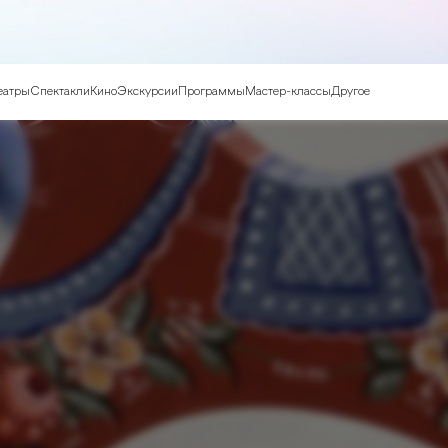
еатры
Спектакли
Кино
Экскурсии
Программы
Мастер-классы
Другое