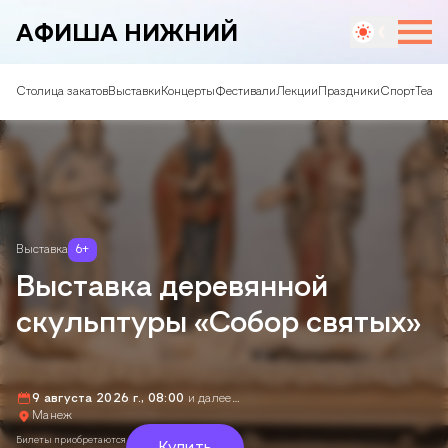
АФИША НИЖНИЙ
Столица закатов
Выставки
Концерты
Фестивали
Лекции
Праздники
Спорт
Театр
Выставка
6
+
Выставка деревянной
скульптуры «Собор святых»
9 августа 2026 г., 08:00
и далее…
Манеж
Билеты приобретаются