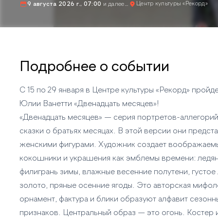
Центр культуры «Рекорд»
9 августа 2026 г., 07:00
и далее…
Подробнее о событии
С 15 по 29 января в Центре культуры «Рекорд» пройд
Юлии Ванетти «Двенадцать месяцев»!
«Двенадцать месяцев» — серия портретов-аллегорий
сказки о братьях месяцах. В этой версии они предст
женскими фигурами. Художник создает воображаем
кокошники и украшения как эмблемы времени: ледя
филигрань зимы, влажные весенние полутени, густое
золото, пряные осенние ягоды. Это авторская мифоло
орнамент, фактура и блики образуют алфавит сезонн
признаков. Центральный образ — это огонь. Костер и