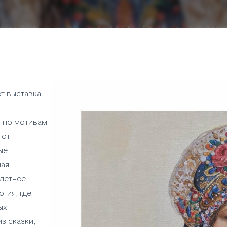
ет выставка
 по мотивам
ают
ые
ная
 летнее
гия, где
ых
з сказки,