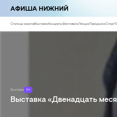
АФИША НИЖНИЙ
Столица закатов
Выставки
Концерты
Фестивали
Лекции
Праздники
Спорт
Т
Выставка
0
+
Выставка «Двенадцать мес