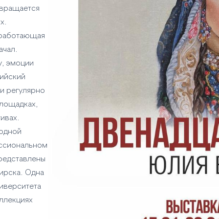
евращается
х.
 работающая
ачал.
у, эмоции
сийский
ти регулярно
лощадках,
ивах.
родной
ессиональном
представлены
ирска. Одна
ниверситета
ллекциях