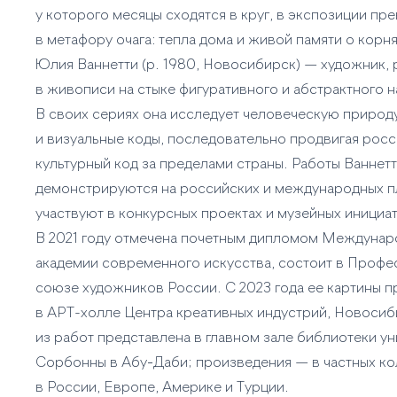
у которого месяцы сходятся в круг, в экспозиции пр
в метафору очага: тепла дома и живой памяти о корня
Юлия Ваннетти (р. 1980, Новосибирск) — художник,
в живописи на стыке фигуративного и абстрактного н
В своих сериях она исследует человеческую природ
и визуальные коды, последовательно продвигая рос
культурный код за пределами страны. Работы Ваннет
демонстрируются на российских и международных п
участвуют в конкурсных проектах и музейных инициат
В 2021 году отмечена почетным дипломом Междуна
академии современного искусства, состоит в Проф
союзе художников России. С 2023 года ее картины 
в АРТ-холле Центра креативных индустрий, Новосиб
из работ представлена в главном зале библиотеки у
Сорбонны в Абу‑Даби; произведения — в частных ко
в России, Европе, Америке и Турции.