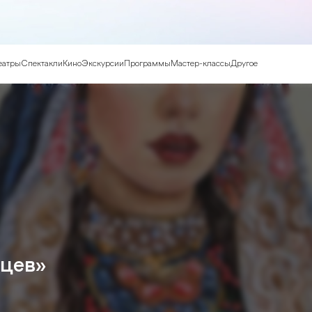
еатры
Спектакли
Кино
Экскурсии
Программы
Мастер-классы
Другое
яцев»