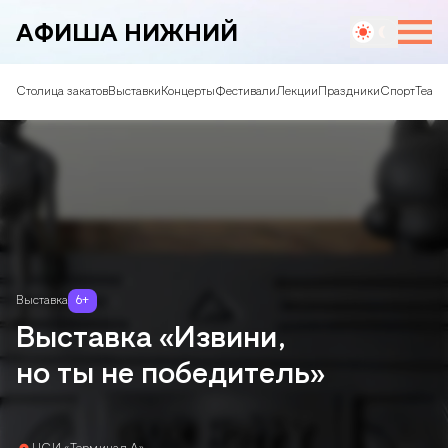
АФИША НИЖНИЙ
Столица закатов
Выставки
Концерты
Фестивали
Лекции
Праздники
Спорт
Театр
Выставка
6
+
Выставка «Извини,
но ты не победитель»