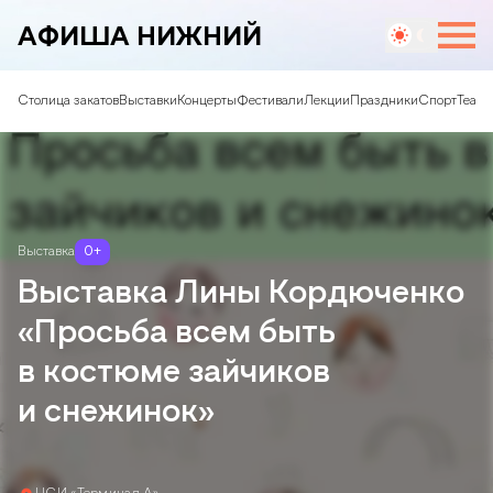
АФИША НИЖНИЙ
Столица закатов
Выставки
Концерты
Фестивали
Лекции
Праздники
Спорт
Театр
Выставка
0
+
Выставка Лины Кордюченко
«Просьба всем быть
в костюме зайчиков
и снежинок»