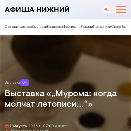
АФИША НИЖНИЙ
Столица закатов
Выставки
Концерты
Фестивали
Лекции
Праздники
Спорт
Театр
Выставка
0
+
Выставка «„Мурома: когда
молчат летописи…“»
7 августа 2026 г., 07:00
и далее…