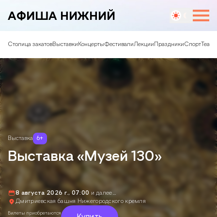
АФИША НИЖНИЙ
Столица закатов
Выставки
Концерты
Фестивали
Лекции
Праздники
Спорт
Театр
Выставка
6
+
Выставка «Музей 130»
8 августа 2026 г., 07:00
и далее…
Дмитриевская башня Нижегородского кремля
Билеты приобретаются