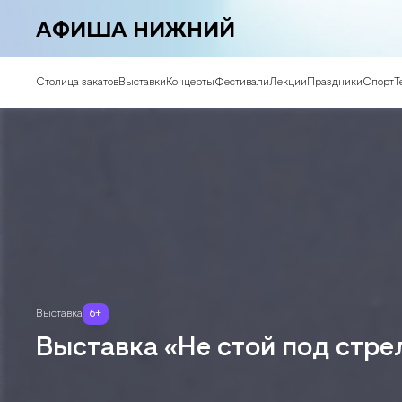
АФИША НИЖНИЙ
Столица закатов
Выставки
Концерты
Фестивали
Лекции
Праздники
Спорт
Т
Выставка
6
+
Выставка «Не стой под стре