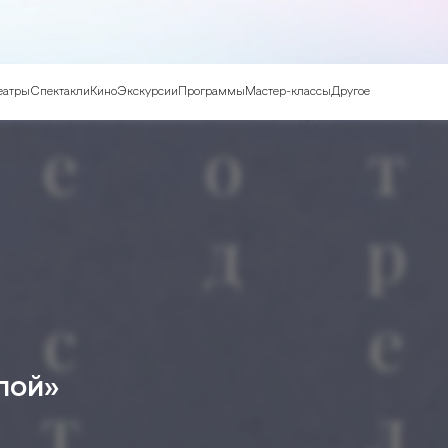
еатры
Спектакли
Кино
Экскурсии
Программы
Мастер-классы
Другое
лой»