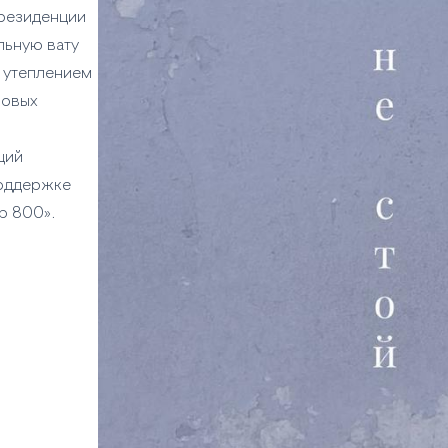
резиденции
льную вату
, утеплением
новых
ций
поддержке
р 800».