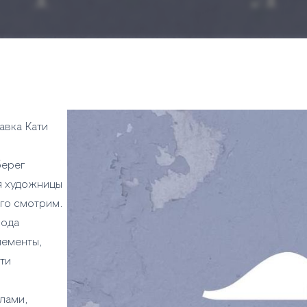
авка Кати
берег
я художницы
его смотрим.
рода
лементы,
ти
лами,