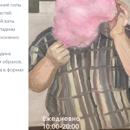
нние силы.
астей:
й ваты.
сладким
сконечно
адина
м образов,
 а в формах