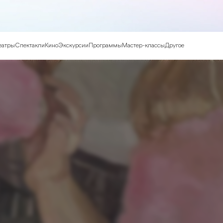
еатры
Спектакли
Кино
Экскурсии
Программы
Мастер-классы
Другое