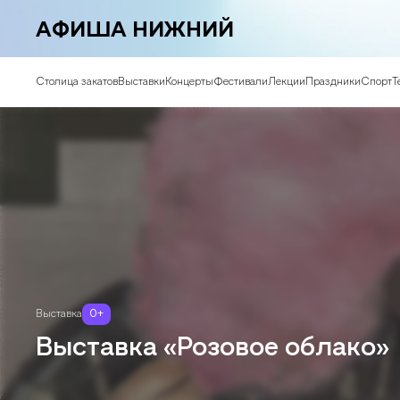
АФИША НИЖНИЙ
Столица закатов
Выставки
Концерты
Фестивали
Лекции
Праздники
Спорт
Т
Выставка
0
+
Выставка «Розовое облако»