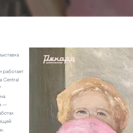
выставка
и работает
 Central
У
ича
я —
аботах
вещей
ы,