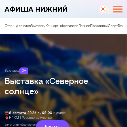
АФИША НИЖНИЙ
Столица закатов
Выставки
Концерты
Фестивали
Лекции
Праздники
Спорт
Театр
Выставка
0
+
Выставка «Северное
солнце»
8 августа 2026 г., 08:00
и далее…
НГХМ | Русское искусство
Билеты приобретаются