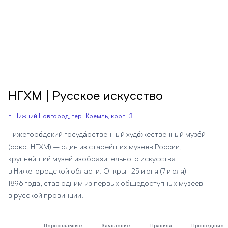
НГХМ | Русское искусство
г. Нижний Новгород, тер. Кремль, корп. 3
Нижегоро́дский госуда́рственный худо́жественный музе́й
(сокр. НГХМ) — один из старейших музеев России,
крупнейший музей изобразительного искусства
в Нижегородской области. Открыт 25 июня (7 июля)
1896 года, став одним из первых общедоступных музеев
в русской провинции.
Персональные
Заявление
Правила
Прошедшие