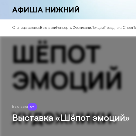
АФИША НИЖНИЙ
Столица закатов
Выставки
Концерты
Фестивали
Лекции
Праздники
Спорт
Т
Выставка
6
+
Выставка «Шёпот эмоций»