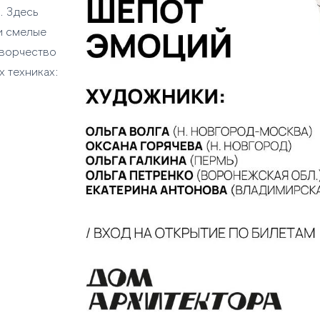
. Здесь
и смелые
 творчество
 техниках: