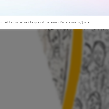
еатры
Спектакли
Кино
Экскурсии
Программы
Мастер-классы
Другое