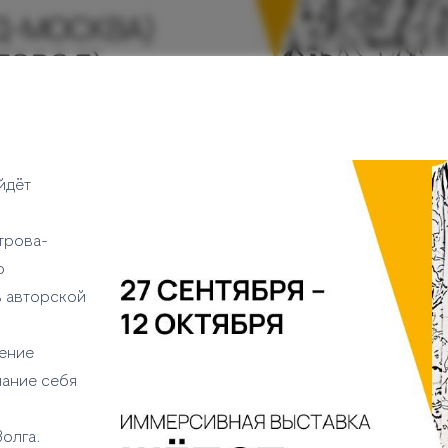
йдёт
трова-
о
ь авторской
щение
нание себя
Волга.