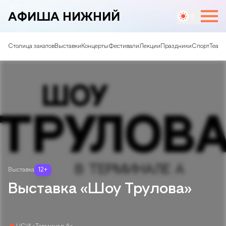
АФИША НИЖНИЙ
Столица закатов
Выставки
Концерты
Фестивали
Лекции
Праздники
Спорт
Театр
Выставка
12
+
Выставка «Шоу Трулова»