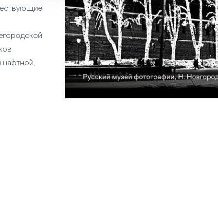
дшествующие
жегородской
ков
ндшафтной,