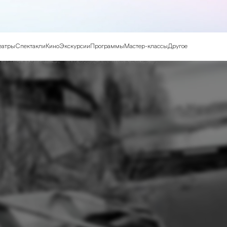
еатры
Спектакли
Кино
Экскурсии
Программы
Мастер-классы
Другое