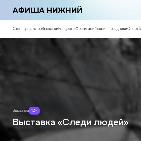
АФИША НИЖНИЙ
Столица закатов
Выставки
Концерты
Фестивали
Лекции
Праздники
Спорт
Т
Выставка
12
+
Выставка «Следи людей»