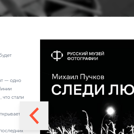
будет
нт — одно
Линии
 что стали
открывается
 последних