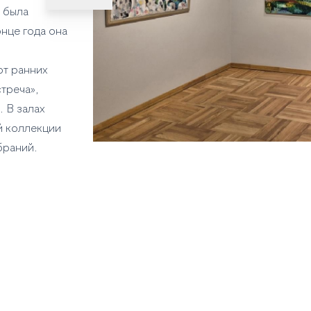
 была
нце года она
от ранних
треча»,
 В залах
й коллекции
браний.