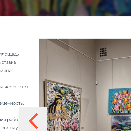
(площадь
ыставка
чайно:
м через этот
ременность,
лия работала
к своему