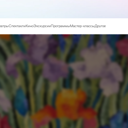
еатры
Спектакли
Кино
Экскурсии
Программы
Мастер-классы
Другое