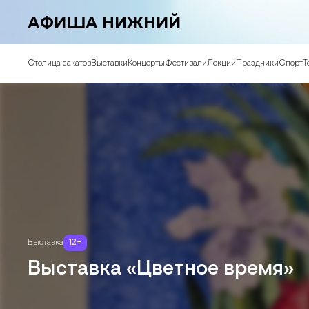
АФИША НИЖНИЙ
Столица закатов
Выставки
Концерты
Фестивали
Лекции
Праздники
Спорт
Т
Выставка
12
+
Выставка «Цветное время»