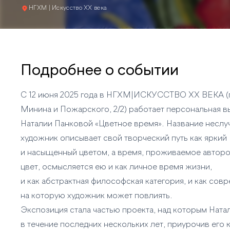
НГХМ | Искусство XX века
Подробнее о событии
С 12 июня 2025 года в НГХМ|ИСКУССТВО ХХ ВЕКА 
Минина и Пожарского, 2/2) работает персональная в
Наталии Панковой «Цветное время». Название неслу
художник описывает свой творческий путь как яркий
и насыщенный цветом, а время, проживаемое авторо
цвет, осмысляется ею и как личное время жизни,
и как абстрактная философская категория, и как сов
на которую художник может повлиять.
Экспозиция стала частью проекта, над которым Ната
в течение последних нескольких лет, приурочив его 