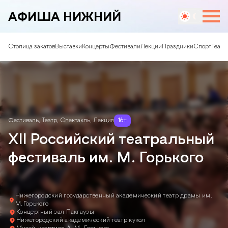
АФИША НИЖНИЙ
Столица закатов
Выставки
Концерты
Фестивали
Лекции
Праздники
Спорт
Театр
Фестиваль
,
Театр
,
Спектакль
,
Лекция
16
+
XII Российский театральный
фестиваль им. М. Горького
Нижегородский государственный академический театр драмы им.
М.Горького
Концертный зал Пакгаузы
Нижегородский академический театр кукол