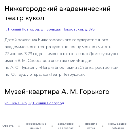
Нижегородский академический
театр кукол
г. Нижний Новгород, ул. Большая Покровская, д. 39Б
Датой рождения Нижегородского государственного
академического театра кукол по праву можно считать
27 января 1929 года — именно в этот день в Доме культуры
имени Я. М. Свердлова спектаклями «Балда»
по А. С. Пушкину, «Негритёнок Том» и «Стёпка-растрёпка»
по Ю. Гаушу открылся «Театр Петрушки».
Музей-квартира А. М. Горького
ул. Семашко, 19, Нижний Новгород
Персональные
Заявление
Правила
Прошедшие
Оферта
данные
на возврат
катка
события