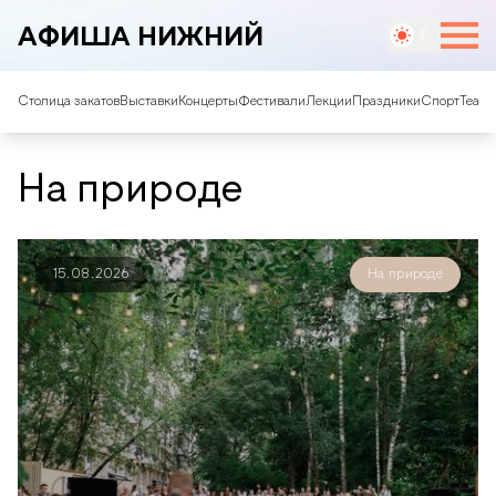
АФИША НИЖНИЙ
Столица закатов
Выставки
Концерты
Фестивали
Лекции
Праздники
Спорт
Театр
На природе
15.08.2026
На природе