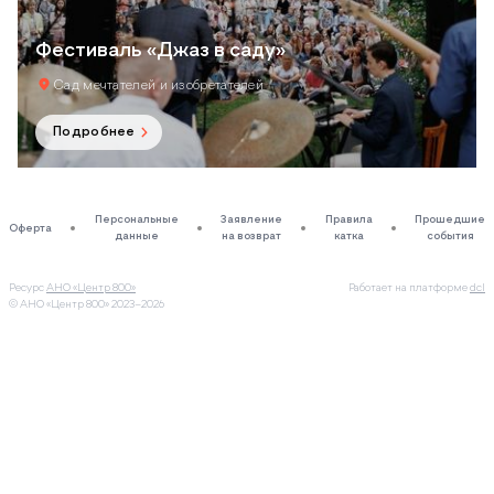
Фестиваль «Джаз в саду»
Сад мечтателей и изобретателей
Подробнее
Персональные
Заявление
Правила
Прошедшие
Оферта
данные
на возврат
катка
события
Ресурс
АНО «Центр 800»
Работает на платформе
dcl
© АНО «Центр 800»
2023–2026